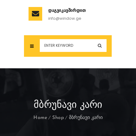
ᲓᲐᲒᲕᲘᲙᲐᲕᲨᲘᲠᲓᲘᲗ
info@window.ge
ᲛᲑᲠᲣᲜᲐᲕᲘ ᲙᲐᲠᲘ
Home
Shop
მბრუნავი კარი