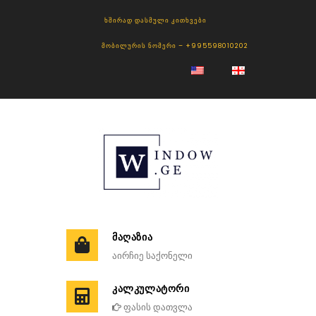
ᲮᲨᲘᲠᲐᲓ ᲓᲐᲡᲛᲣᲚᲘ ᲙᲘᲗᲮᲕᲔᲑᲘ
ᲛᲝᲑᲘᲚᲣᲠᲘᲡ ᲜᲝᲛᲔᲠᲘ – +995598010202
ᲛᲐᲦᲐᲖᲘᲐ
აირჩიე საქონელი
ᲙᲐᲚᲙᲣᲚᲐᲢᲝᲠᲘ
ფასის დათვლა