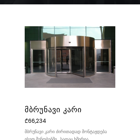
ᲛᲑᲠᲣᲜᲐᲕᲘ ᲙᲐᲠᲘ
₾
66,234
მბრუნავი კარი ძირითადად მონტაჟდება
ისეთ შენობებში , სადაც ხშირია