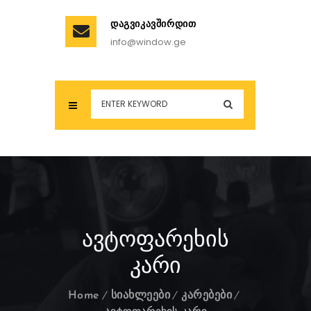
ᲓᲐᲒᲕᲘᲙᲐᲕᲨᲘᲠᲓᲘᲗ
info@window.ge
ᲐᲕᲢᲝᲤᲐᲠᲔᲮᲘᲡ
ᲙᲐᲠᲘ
Home
სიახლეები
კარებები