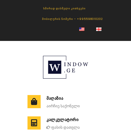
ᲮᲨᲘᲠᲐᲓ ᲓᲐᲡᲛᲣᲚᲘ ᲙᲘᲗᲮᲕᲔᲑᲘ
ᲛᲝᲑᲘᲚᲣᲠᲘᲡ ᲜᲝᲛᲔᲠᲘ – +995598010202
ᲛᲐᲦᲐᲖᲘᲐ
აირჩიე საქონელი
ᲙᲐᲚᲙᲣᲚᲐᲢᲝᲠᲘ
ფასის დათვლა