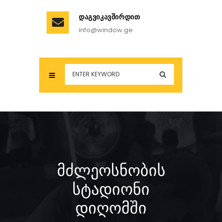
ᲓᲐᲒᲕᲘᲙᲐᲕᲨᲘᲠᲓᲘᲗ
info@window.ge
ᲛᲫᲚᲔᲝᲡᲜᲝᲑᲘᲡ
ᲡᲢᲐᲓᲘᲝᲜᲘ
ᲓᲘᲦᲝᲛᲨᲘ