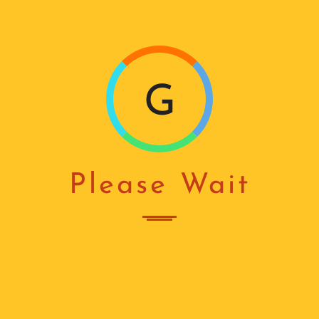
I
ᲓᲐᲒᲕᲘᲙᲐᲕᲨᲘᲠᲓᲘᲗ
info@window.ge
N
G
...
Please Wait
TAGS:
ᲨᲔᲚᲢᲔᲠᲘ
Home
Portfolios
შელტერი