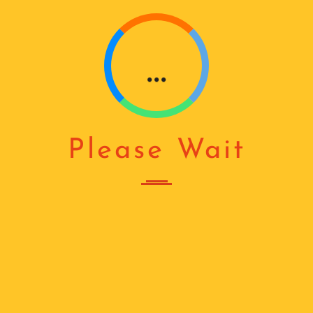
G
...
Please Wait
ᲛᲐᲠᲗᲕᲘᲡ ᲑᲚᲝᲙᲘ
ᲛᲘᲛᲦᲔᲑᲘ ᲟᲐᲚᲣᲖᲘᲡ (ᲛᲘᲜᲘᲡ