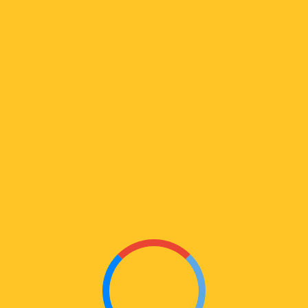
ᲫᲠᲐᲕᲘ
₾
678
L