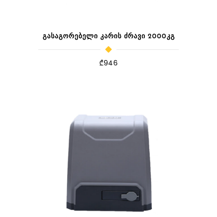
ᲒᲐᲡᲐᲒᲝᲠᲔᲑᲔᲚᲘ ᲙᲐᲠᲘᲡ ᲫᲠᲐᲕᲘ 2000ᲙᲒ
₾
946