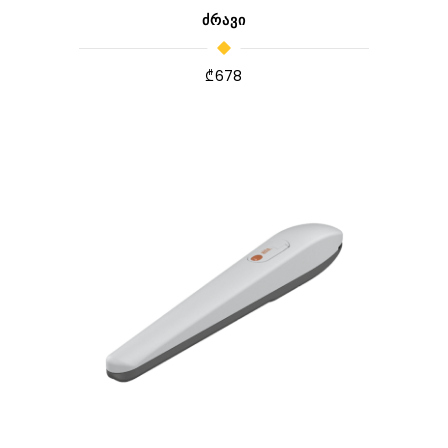
ᲫᲠᲐᲕᲘ
₾
678