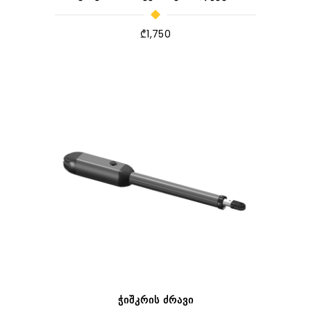
₾
1,750
ᲭᲘᲨᲙᲠᲘᲡ ᲫᲠᲐᲕᲘ