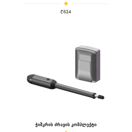
₾
624
ᲭᲘᲨᲙᲠᲘᲡ ᲫᲠᲐᲕᲘᲡ ᲙᲝᲛᲞᲚᲔᲥᲢᲘ