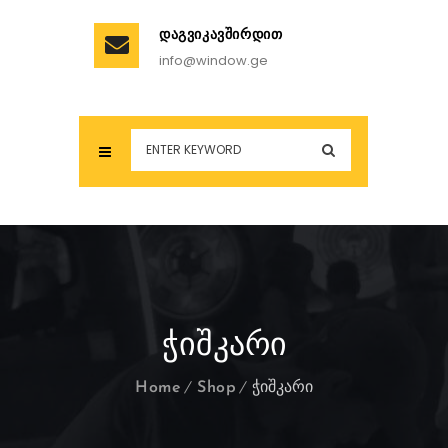
ᲓᲐᲒᲕᲘᲙᲐᲕᲨᲘᲠᲓᲘᲗ
info@window.ge
ᲭᲘᲨᲙᲐᲠᲘ
Home
Shop
ჭიშკარი