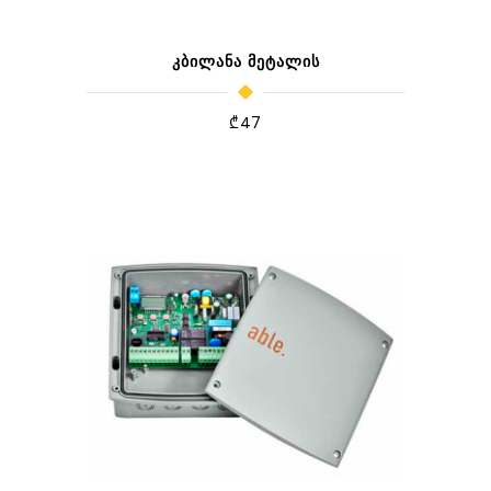
ᲙᲑᲘᲚᲐᲜᲐ ᲛᲔᲢᲐᲚᲘᲡ
₾
47