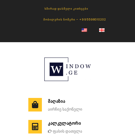
ᲮᲨᲘᲠᲐᲓ ᲓᲐᲡᲛᲣᲚᲘ ᲙᲘᲗᲮᲕᲔᲑᲘ
ᲛᲝᲑᲘᲚᲣᲠᲘᲡ ᲜᲝᲛᲔᲠᲘ – +995598010202
ᲛᲐᲦᲐᲖᲘᲐ
აირჩიე საქონელი
ᲙᲐᲚᲙᲣᲚᲐᲢᲝᲠᲘ
ფასის დათვლა