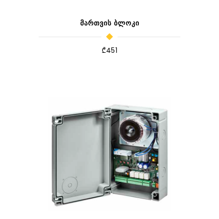
ᲛᲐᲠᲗᲕᲘᲡ ᲑᲚᲝᲙᲘ
₾
451