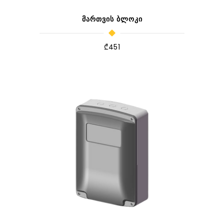
ᲛᲐᲠᲗᲕᲘᲡ ᲑᲚᲝᲙᲘ
₾
451