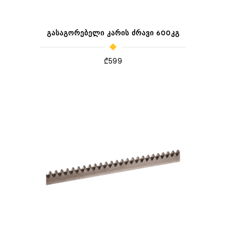
ᲒᲐᲡᲐᲒᲝᲠᲔᲑᲔᲚᲘ ᲙᲐᲠᲘᲡ ᲫᲠᲐᲕᲘ 600ᲙᲒ
₾
599