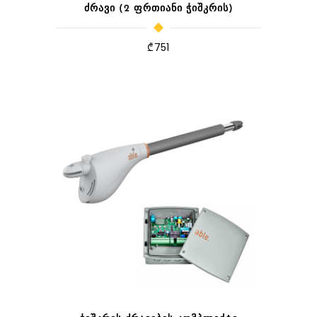
ᲫᲠᲐᲕᲘ (2 ᲤᲠᲗᲘᲐᲜᲘ ᲭᲘᲨᲙᲠᲘᲡ)
₾
751