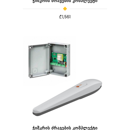
ᲭᲘᲨᲙᲠᲘᲡ ᲫᲠᲐᲕᲔᲑᲘᲡ ᲙᲝᲛᲞᲚᲔᲥᲢᲘ
₾
1,561
ᲭᲘᲨᲙᲠᲘᲡ ᲫᲠᲐᲕᲔᲑᲘᲡ ᲙᲝᲛᲞᲚᲔᲥᲢᲘ