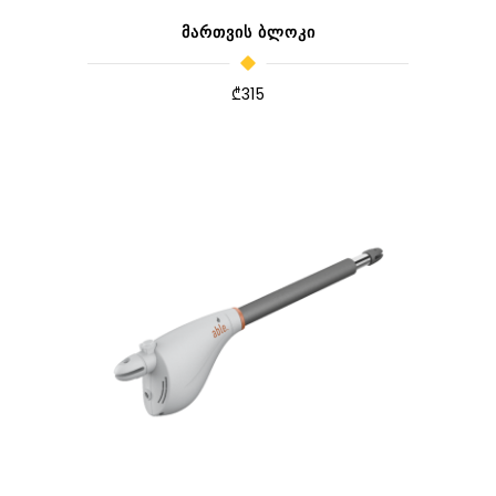
ᲛᲐᲠᲗᲕᲘᲡ ᲑᲚᲝᲙᲘ
₾
315