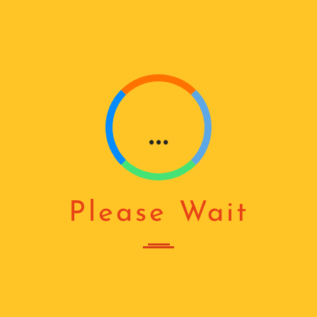
I
ᲓᲐᲒᲕᲘᲙᲐᲕᲨᲘᲠᲓᲘᲗ
N
info@window.ge
G
...
Please Wait
ᲙᲐᲠᲔᲑᲘ
Home
Shop
კარები