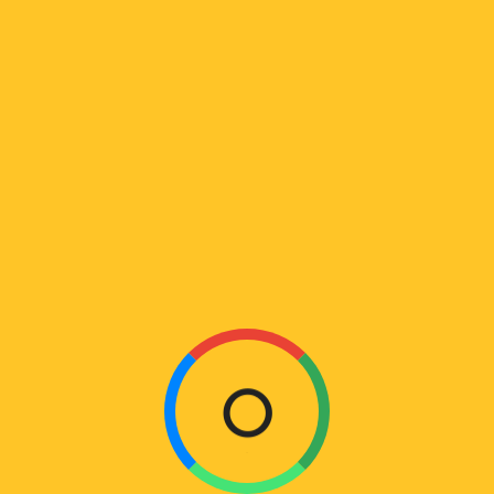
ᲒᲐᲡᲐᲒᲝᲠᲔᲑᲔᲚᲘ ᲙᲐᲠᲘᲡ ᲫᲠᲐᲕᲘ 600ᲙᲒ
₾
599
L
O
A