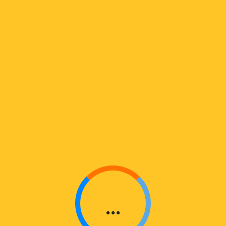
O
A
D
I
N
G
...