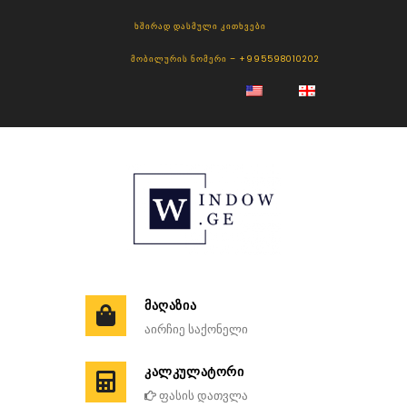
ᲮᲨᲘᲠᲐᲓ ᲓᲐᲡᲛᲣᲚᲘ ᲙᲘᲗᲮᲕᲔᲑᲘ
ᲛᲝᲑᲘᲚᲣᲠᲘᲡ ᲜᲝᲛᲔᲠᲘ – +995598010202
ᲛᲐᲦᲐᲖᲘᲐ
აირჩიე საქონელი
ᲙᲐᲚᲙᲣᲚᲐᲢᲝᲠᲘ
ფასის დათვლა