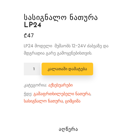
ᲡᲐᲡᲘᲒᲜᲐᲚᲝ ᲜᲐᲗᲣᲠᲐ
LP24
₾
47
LP24 მოდელი მუშაობს 12-24V ძაბვაზე და
მდგრადია გარე გამოყენებისთვის.
რაოდენობა:
ᲙᲐᲚᲐᲗᲐᲨᲘ ᲓᲐᲛᲐᲢᲔᲑᲐ
სასიგნალო
ნათურა
კატეგორია:
აქსესუარები
LP24
ჭდე:
გამაფრთხილებელი ნათურა
,
სასიგნალო ნათურა
,
ციმციმა
ᲐᲦᲬᲔᲠᲐ