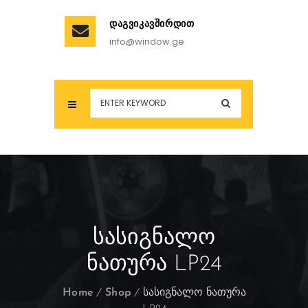
ᲓᲐᲒᲕᲘᲙᲐᲕᲨᲘᲠᲓᲘᲗ
info@window.ge
ᲡᲐᲡᲘᲒᲜᲐᲚᲝ
ᲜᲐᲗᲣᲠᲐ LP24
Home
Shop
სასიგნალო ნათურა