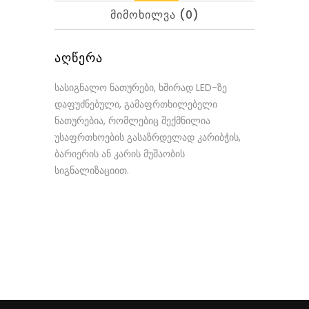
ᲛᲘᲛᲝᲮᲘᲚᲕᲐ (0)
ᲐᲦᲬᲔᲠᲐ
სასიგნალო ნათურები, ხშირად LED-ზე
დაფუძნებული, გამაფრთხილებელი
ნათურებია, რომლებიც შექმნილია
უსაფრთხოების გასაზრდელად კარიბჭის,
ბარიერის ან კარის მუშაობის
სიგნალიზაციით.