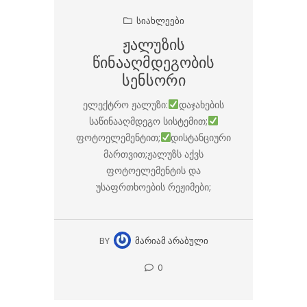
ᲡᲘᲐᲮᲚᲔᲔᲑᲘ
Ჟალუზის
Წინააღმდეგობის
Სენსორი
ელექტრო ჟალუზი:
დაჯახების
საწინააღმდეგო სისტემით;
ფოტოელემენტით;
დისტანციური
მართვით;ჟალუზს აქვს
ფოტოელემენტის და
უსაფრთხოების რეჟიმები;
BY
ᲛᲐᲠᲘᲐᲛ ᲐᲠᲐᲑᲣᲚᲘ
0