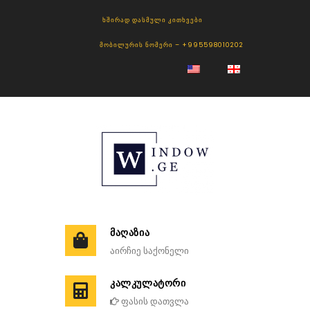
ᲮᲨᲘᲠᲐᲓ ᲓᲐᲡᲛᲣᲚᲘ ᲙᲘᲗᲮᲕᲔᲑᲘ
ᲛᲝᲑᲘᲚᲣᲠᲘᲡ ᲜᲝᲛᲔᲠᲘ – +995598010202
ᲛᲐᲦᲐᲖᲘᲐ
აირჩიე საქონელი
ᲙᲐᲚᲙᲣᲚᲐᲢᲝᲠᲘ
ფასის დათვლა