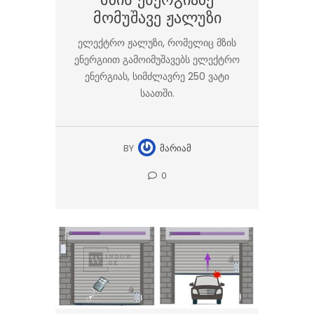
Მზის Ენერგიაზე
Მომუშავე Ჟალუზი
ელექტრო ჟალუზი, რომელიც მზის
ენერგიით გამოიმუშავებს ელექტრო
ენერგიას, სიმძლავრე 250 ვატი
საათში.
BY
ᲛᲐᲠᲘᲐᲛ
0