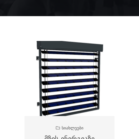
ᲡᲘᲐᲮᲚᲔᲔᲑᲘ