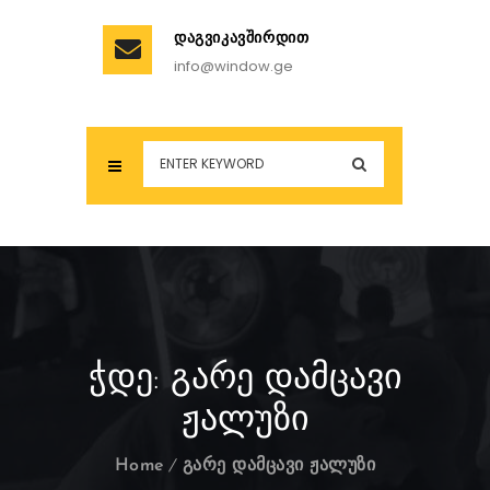
ᲓᲐᲒᲕᲘᲙᲐᲕᲨᲘᲠᲓᲘᲗ
info@window.ge
ᲭᲓᲔ:
ᲒᲐᲠᲔ ᲓᲐᲛᲪᲐᲕᲘ
ᲟᲐᲚᲣᲖᲘ
Home
გარე დამცავი ჟალუზი