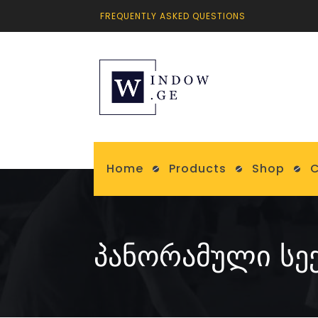
FREQUENTLY ASKED QUESTIONS
Home
Products
Shop
C
ᲞᲐᲜᲝᲠᲐᲛᲣᲚᲘ ᲡᲔ