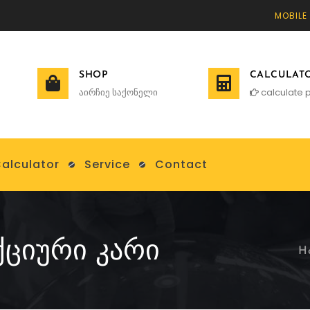
MOBILE
SHOP
CALCULAT
აირჩიე საქონელი
calculate p
alculator
Service
Contact
ᲥᲪᲘᲣᲠᲘ ᲙᲐᲠᲘ
H