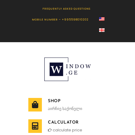
FREQUENTLY ASKED QUESTIONS
MOBILE NUMBER – +995598010202
SHOP
აირჩიე საქონელი
CALCULATOR
calculate price