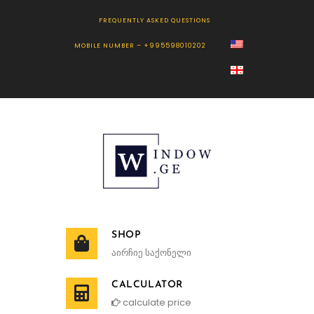
FREQUENTLY ASKED QUESTIONS
MOBILE NUMBER – +995598010202
SHOP
აირჩიე საქონელი
CALCULATOR
calculate price