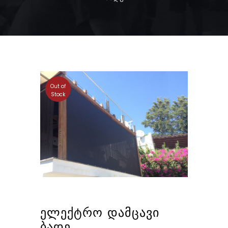
Out of
Stock
ᲔᲚᲔᲥᲢᲠᲝ ᲓᲐᲛᲪᲐᲕᲘ
ᲑᲐᲓᲔ